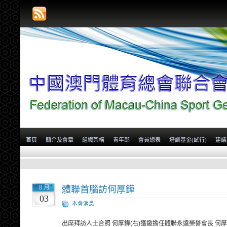
首頁
簡介及會章
組織架構
青年部
會員總表
培訓基金(試行)
建議
8 月
體聯首腦訪何厚鏵
03
本會消息
出席拜訪人士合照 何厚鏵(右)獲邀擔任體聯永遠榮譽會長 何