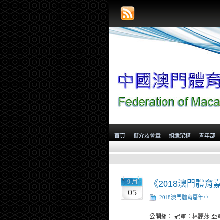
首頁
簡介及會章
組織架構
青年部
9 月
《2018澳門體
05
2018澳門體育嘉年華
公開組： 冠軍：林麗莎 亞