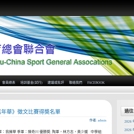
會員總表
培訓基金(試行)
建議或批評
聯絡我們
FACEBOOK
過往
育嘉年華》徵文比賽得奬名單
作者:
admin
2026 
2026 
軍：翁擁華 季軍：陳奇川 優勝奬: 陶軍，林方志，黃少媛 中學組: