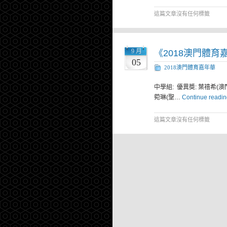
這篇文章沒有任何標籤
9 月
《2018澳門體
05
2018澳門體育嘉年華
中學組: 優異奬: 葉禧希(
菀琳(聖…
Continue readin
這篇文章沒有任何標籤