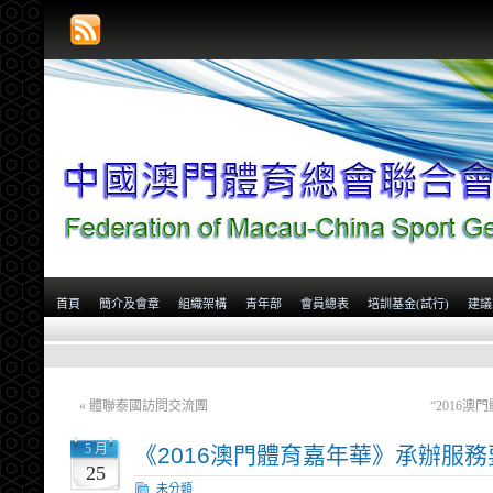
首頁
簡介及會章
組織架構
青年部
會員總表
培訓基金(試行)
建議
«
體聯泰國訪問交流團
“2016
5 月
《2016澳門體育嘉年華》承辦服
25
未分類