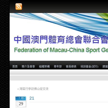
首頁
簡介及會章
組織架構
青年部
會員總表
培訓基金(試行)
建議
«
灣區行參訪佛山促交流
21
7 月
29