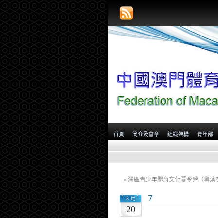
首頁
簡介及會章
組織架構
青年部
«
灣區青少年體育文化夏令營（粵澳
7
8 月
20