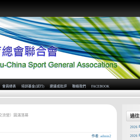
會員總表
培訓基金(試行)
建議或批評
聯絡我們
FACEBOOK
交流營）圓滿落幕
過往
2026 
2026 
作者:
admin2