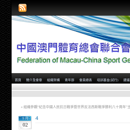
首頁
簡介及會章
組織架構
青年部
會員總表
培訓基金(試行)
建議
«
組織參觀“紀念中國人民抗日戰爭暨世界反法西斯戰爭勝利八十周年”
4
9 月
02