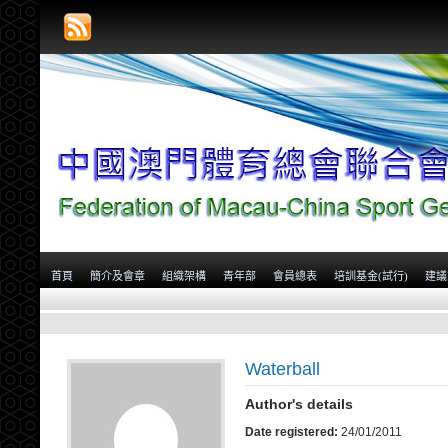
首頁
簡介及會章
組織架構
青年部
會員總表
培訓基金(試行)
建議
Waterball
Author's details
Date registered:
24/01/2011